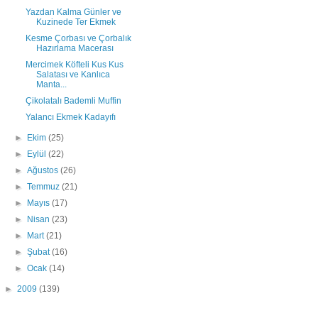
Yazdan Kalma Günler ve
Kuzinede Ter Ekmek
Kesme Çorbası ve Çorbalık
Hazırlama Macerası
Mercimek Köfteli Kus Kus
Salatası ve Kanlıca
Manta...
Çikolatalı Bademli Muffin
Yalancı Ekmek Kadayıfı
►
Ekim
(25)
►
Eylül
(22)
►
Ağustos
(26)
►
Temmuz
(21)
►
Mayıs
(17)
►
Nisan
(23)
►
Mart
(21)
►
Şubat
(16)
►
Ocak
(14)
►
2009
(139)