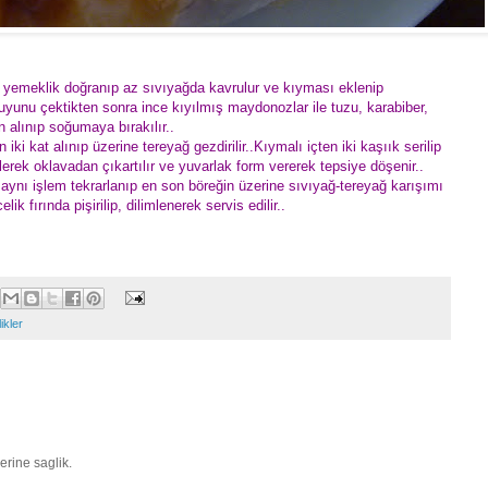
r yemeklik doğranıp az sıvıyağda kavrulur ve kıyması eklenip
yunu çektikten sonra ince kıyılmış maydonozlar ile tuzu, karabiber,
 alınıp soğumaya bırakılır..
 iki kat alınıp üzerine tereyağ gezdirilir..Kıymalı içten iki kaşıık serilip
rülerek oklavadan çıkartılır ve yuvarlak form vererek tepsiye döşenir..
aynı işlem tekrarlanıp en son böreğin üzerine sıvıyağ-tereyağ karışımı
ik fırında pişirilip, dilimlenerek servis edilir..
likler
erine saglik.