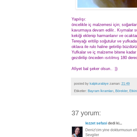
Yapılışı:
öncelikle iç malzemesi için; soğanla
kavurmaya devam edilir.. Kıymalar su
kekiği eklenip harmanlanır ve ocaktan
Tereyağı eritilip soğutulur ve yufkadan
oklava ile rulo haline getirilip büzdü
Yufkalar ve iç malzeme bitene kadar 
gezdirilip önceden ısıtılmış 180 derecel
Afiyet bal şeker olsun.. :))
posted by
kalpkurabiye
zaman:
21:49
Etiketler:
Bayram İkramları
,
Börekler
,
Etkin
37 yorum:
lezzet sefasi
dedi ki...
Deniz'cim yine dokturmusun ell
Sevgiler