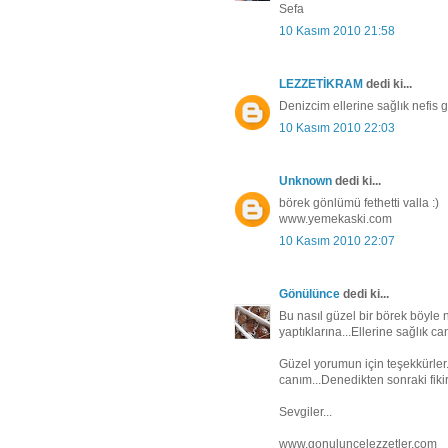
Sefa
10 Kasım 2010 21:58
LEZZETİKRAM
dedi ki...
Denizcim ellerine sağlık nefis g
10 Kasım 2010 22:03
Unknown
dedi ki...
börek gönlümü fethetti valla :)
www.yemekaski.com
10 Kasım 2010 22:07
Gönülünce
dedi ki...
Bu nasıl güzel bir börek böyle n
yaptıklarına...Ellerine sağlık ca
Güzel yorumun için teşekkürle
canım...Denedikten sonraki fikir
Sevgiler...
www.gonuluncelezzetler.com