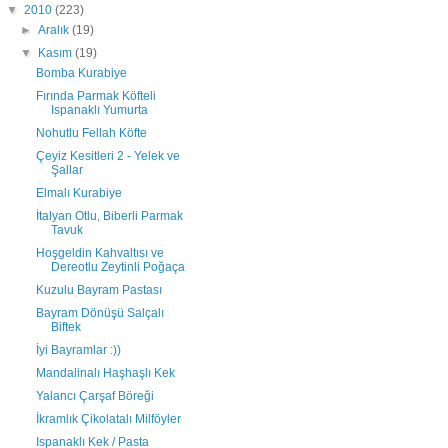
▼
2010
(223)
►
Aralık
(19)
▼
Kasım
(19)
Bomba Kurabiye
Fırında Parmak Köfteli
Ispanaklı Yumurta
Nohutlu Fellah Köfte
Çeyiz Kesitleri 2 - Yelek ve
Şallar
Elmalı Kurabiye
İtalyan Otlu, Biberli Parmak
Tavuk
Hoşgeldin Kahvaltısı ve
Dereotlu Zeytinli Poğaça
Kuzulu Bayram Pastası
Bayram Dönüşü Salçalı
Biftek
İyi Bayramlar :))
Mandalinalı Haşhaşlı Kek
Yalancı Çarşaf Böreği
İkramlık Çikolatalı Milföyler
Ispanaklı Kek / Pasta