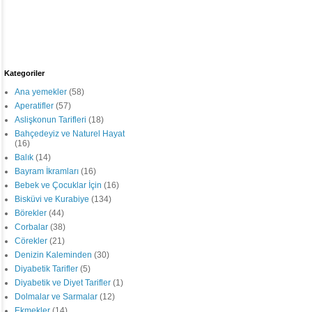
Kategoriler
Ana yemekler
(58)
Aperatifler
(57)
Aslişkonun Tarifleri
(18)
Bahçedeyiz ve Naturel Hayat
(16)
Balık
(14)
Bayram İkramları
(16)
Bebek ve Çocuklar İçin
(16)
Bisküvi ve Kurabiye
(134)
Börekler
(44)
Corbalar
(38)
Cörekler
(21)
Denizin Kaleminden
(30)
Diyabetik Tarifler
(5)
Diyabetik ve Diyet Tarifler
(1)
Dolmalar ve Sarmalar
(12)
Ekmekler
(14)