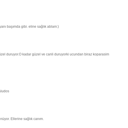
anı başımda gibi. eline sağlık ablam:)
üzel duruyor.O kadar güzel ve canli duruyorki ucundan biraz koparasim
aludos
nüyor. Ellerine sağlık canım.