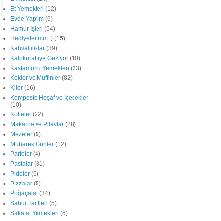
Et Yemekleri
(12)
Evde Yaptım
(6)
Hamur İşleri
(54)
Hediyelerimm :)
(15)
Kahvaltılıklar
(39)
Kalpkurabiye Geziyor
(10)
Kastamonu Yemekleri
(23)
Kekler ve Muffinler
(82)
Kiler
(16)
Komposto Hoşaf ve İçecekler
(10)
Köfteler
(22)
Makarna ve Pilavlar
(28)
Mezeler
(9)
Mübarek Günler
(12)
Parfeler
(4)
Pastalar
(81)
Pideler
(5)
Pizzalar
(5)
Poğaçalar
(34)
Sahur Tarifleri
(5)
Sakatat Yemekleri
(6)