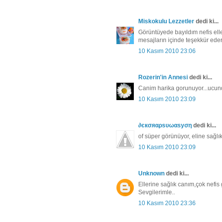
Miskokulu Lezzetler
dedi ki...
Görüntüyede bayıldım nefis elle
mesajların içinde teşekkür ederi
10 Kasım 2010 23:06
Rozerin'in Annesi
dedi ki...
Canim harika gorunuyor...ucundan
10 Kasım 2010 23:09
∂єкσяαρѕυωαѕуση
dedi ki...
of süper görünüyor, eline sağlı
10 Kasım 2010 23:09
Unknown
dedi ki...
Ellerine sağlık canım,çok nefis
Sevgilerimle..
10 Kasım 2010 23:36