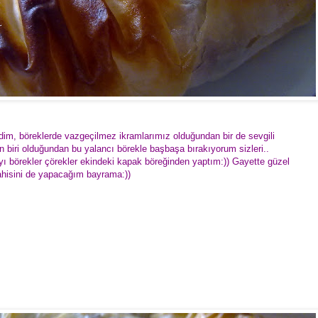
dim, böreklerde vazgeçilmez ikramlarımız olduğundan bir de sevgili
n biri olduğundan bu yalancı börekle başbaşa bırakıyorum sizleri..
yı börekler çörekler ekindeki kapak böreğinden yaptım:)) Gayette güzel
ahisini de yapacağım bayrama:))