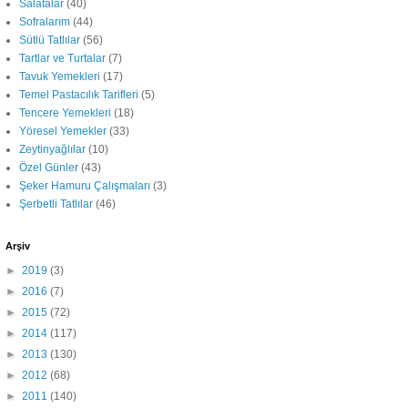
Salatalar
(40)
Sofralarım
(44)
Sütlü Tatlılar
(56)
Tartlar ve Turtalar
(7)
Tavuk Yemekleri
(17)
Temel Pastacılık Tarifleri
(5)
Tencere Yemekleri
(18)
Yöresel Yemekler
(33)
Zeytinyağlılar
(10)
Özel Günler
(43)
Şeker Hamuru Çalışmaları
(3)
Şerbetli Tatlılar
(46)
Arşiv
►
2019
(3)
►
2016
(7)
►
2015
(72)
►
2014
(117)
►
2013
(130)
►
2012
(68)
►
2011
(140)