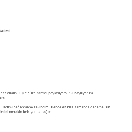
örüntü ...
efis olmuş...Öyle güzel tarifler paylaşıyorsunki bayılıyorum
nım...
r...Tartımı beğenmene sevindim...Bence en kısa zamanda denemelisin
lerini merakla bekliyor olacağım...