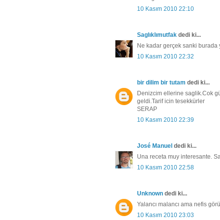
10 Kasım 2010 22:10
Saglıklımutfak
dedi ki...
Ne kadar gerçek sanki burada y
10 Kasım 2010 22:32
bir dilim bir tutam
dedi ki...
Denizcim ellerine saglik.Cok g
geldi.Tarif icin tesekkürler
SERAP
10 Kasım 2010 22:39
José Manuel
dedi ki...
Una receta muy interesante. S
10 Kasım 2010 22:58
Unknown
dedi ki...
Yalancı malancı ama nefis görü
10 Kasım 2010 23:03