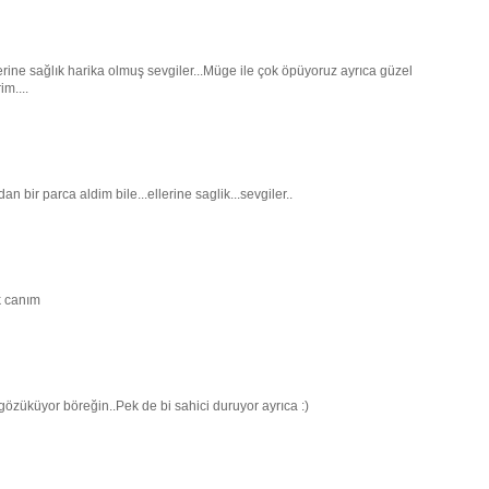
rine sağlık harika olmuş sevgiler...Müge ile çok öpüyoruz ayrıca güzel
m....
 bir parca aldim bile...ellerine saglik...sevgiler..
k canım
 gözüküyor böreğin..Pek de bi sahici duruyor ayrıca :)